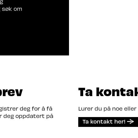
rg
g søk om
brev
Ta konta
strer deg for å få
Lurer du på noe eller
er deg oppdatert på
Ta kontakt her!