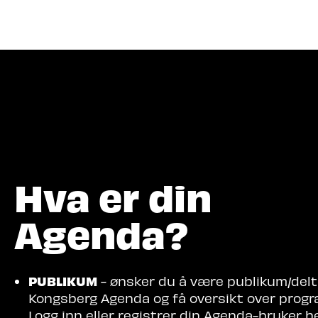
Hva let
Hva er din
Agenda?
PUBLIKUM
- ønsker du å være publikum/delt
Kongsberg Agenda og få oversikt over prog
Logg inn eller registrer din Agenda-bruker her