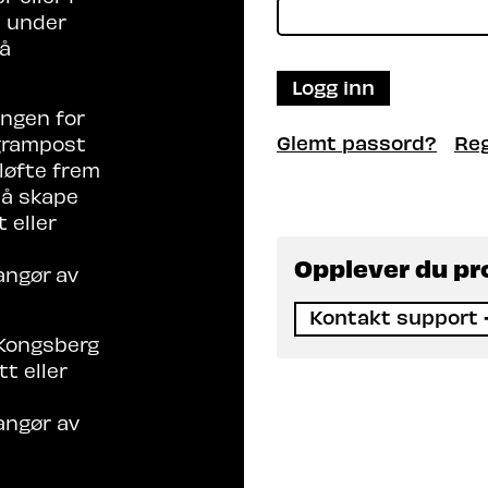
t under
på
Logg inn
ingen for
Glemt passord?
Reg
grampost
 løfte frem
l å skape
 eller
Opplever du p
angør
av
Kontakt support
 Kongsberg
t eller
angør av