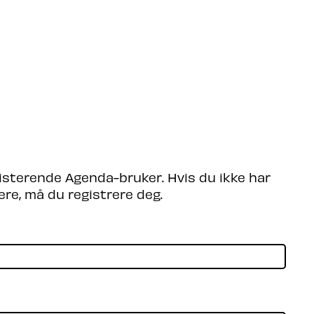
søkende
Partnere
Om Agenda
Logg Inn
isterende Agenda-bruker. Hvis du ikke har
ere, må du registrere deg.