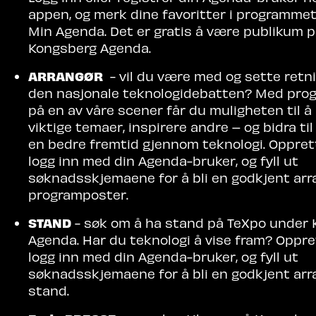
appen, og merk dine favoritter i programme
Min Agenda. Det er gratis å være publikum 
Kongsberg Agenda.
ARRANGØR
- vil du være med og sette retn
den nasjonale teknologidebatten? Med pro
på en av våre scener får du muligheten til å
viktige temaer, inspirere andre – og bidra ti
en bedre fremtid gjennom teknologi. Opprett
logg inn med din Agenda-bruker, og fyll ut
søknadsskjemaene for å bli en godkjent arr
programposter.
STAND
- søk om å ha stand på TeXpo under
Agenda. Har du teknologi å vise fram? Oppret
logg inn med din Agenda-bruker, og fyll ut
søknadsskjemaene for å bli en godkjent arr
stand.