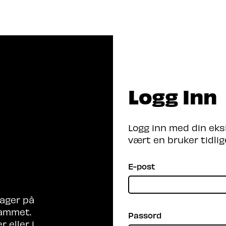
Program 2026
Arrangører
Be
Logg Inn
er du etter?
Logg inn med din eks
vært en bruker tidlig
E-post
ager på
rammet.
Passord
 eller i