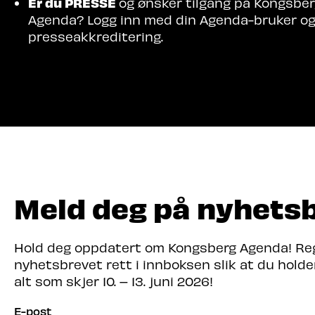
Er du PRESSE
og ønsker tilgang på Kongsbe
Agenda? Logg inn med din Agenda-bruker o
presseakkreditering.
Meld deg på nyhets
Hold deg oppdatert om Kongsberg Agenda! Regi
nyhetsbrevet rett i innboksen slik at du hold
alt som skjer 10. – 13. juni 2026!
E-post