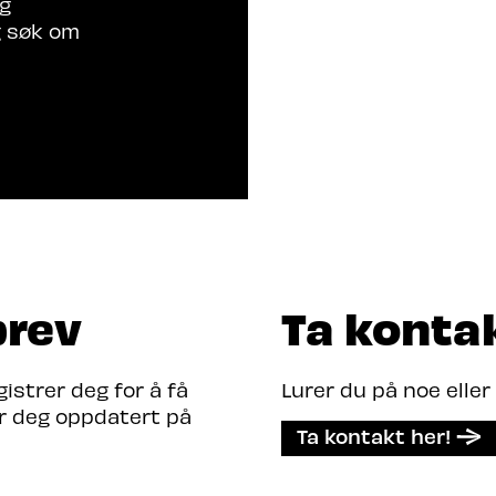
rg
g søk om
brev
Ta konta
strer deg for å få
Lurer du på noe eller
er deg oppdatert på
Ta kontakt her!