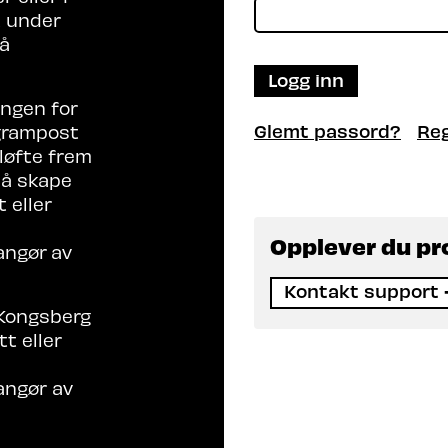
t under
på
Logg inn
ingen for
Glemt passord?
Reg
grampost
 løfte frem
l å skape
 eller
Opplever du p
angør
av
Kontakt support
 Kongsberg
t eller
angør av