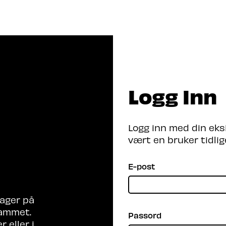
Program 2026
Arrangører
Be
Logg Inn
er du etter?
Logg inn med din eks
vært en bruker tidlig
E-post
ager på
rammet.
Passord
 eller i