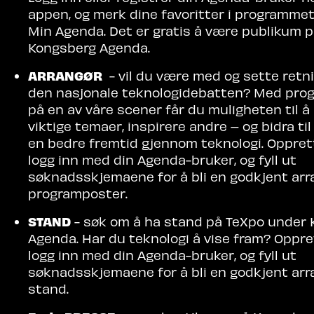
appen, og merk dine favoritter i programme
Min Agenda. Det er gratis å være publikum 
Kongsberg Agenda.
ARRANGØR
- vil du være med og sette retn
den nasjonale teknologidebatten? Med pro
på en av våre scener får du muligheten til å
viktige temaer, inspirere andre – og bidra ti
en bedre fremtid gjennom teknologi. Opprett
logg inn med din Agenda-bruker, og fyll ut
søknadsskjemaene for å bli en godkjent arr
programposter.
STAND
- søk om å ha stand på TeXpo under
Agenda. Har du teknologi å vise fram? Oppret
logg inn med din Agenda-bruker, og fyll ut
søknadsskjemaene for å bli en godkjent arr
stand.