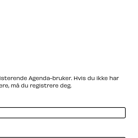
søkende
Partnere
Om Agenda
Logg Inn
isterende Agenda-bruker. Hvis du ikke har
ere, må du registrere deg.