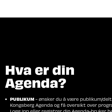
Hva let
Hva er din
Agenda?
PUBLIKUM
- ønsker du å være publikum/delt
Kongsberg Agenda og få oversikt over prog
Logg inn eller registrer din Agenda-bruker her