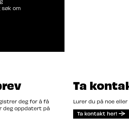
rg
g søk om
brev
Ta konta
strer deg for å få
Lurer du på noe eller
er deg oppdatert på
Ta kontakt her!