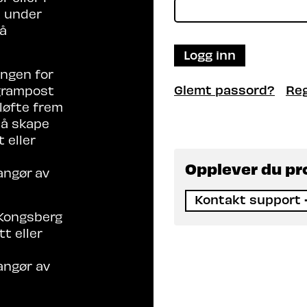
t under
på
Logg inn
ingen for
Glemt passord?
Reg
grampost
 løfte frem
l å skape
 eller
Opplever du p
angør
av
Kontakt support
 Kongsberg
t eller
angør av