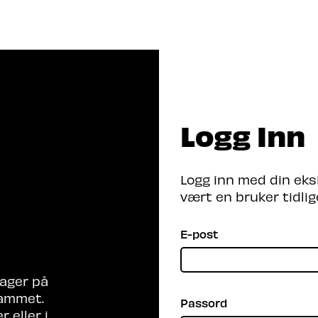
Program 2026
Arrangører
Be
Logg Inn
er du etter?
Logg inn med din eks
vært en bruker tidlig
E-post
ager på
rammet.
Passord
 eller i