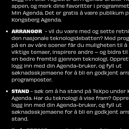
appen, og merk dine favoritter i programme
Min Agenda. Det er gratis å være publikum 
Kongsberg Agenda.
ARRANGØR
- vil du være med og sette retn
den nasjonale teknologidebatten? Med pro
på en av våre scener får du muligheten til å
viktige temaer, inspirere andre – og bidra ti
en bedre fremtid gjennom teknologi. Opprett
logg inn med din Agenda-bruker, og fyll ut
søknadsskjemaene for å bli en godkjent arr
programposter.
STAND
- søk om å ha stand på TeXpo under
Agenda. Har du teknologi å vise fram? Oppret
logg inn med din Agenda-bruker, og fyll ut
søknadsskjemaene for å bli en godkjent arr
stand.