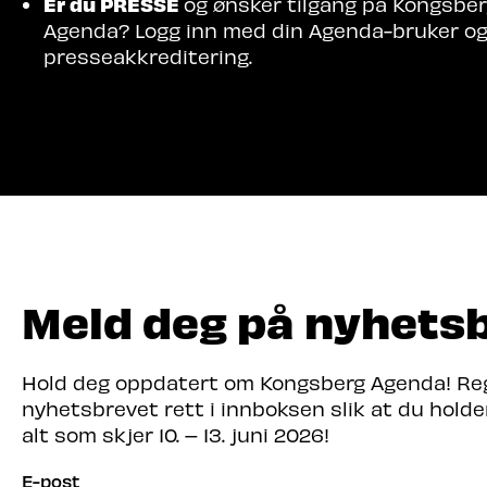
Er du PRESSE
og ønsker tilgang på Kongsbe
Agenda? Logg inn med din Agenda-bruker o
presseakkreditering.
Meld deg på nyhets
Hold deg oppdatert om Kongsberg Agenda! Regi
nyhetsbrevet rett i innboksen slik at du hold
alt som skjer 10. – 13. juni 2026!
E-post