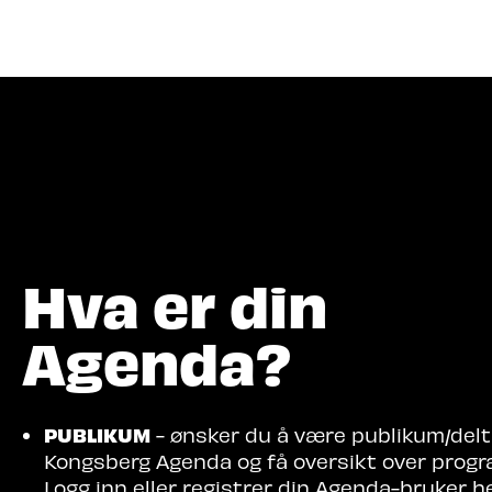
Hva let
Hva er din
Agenda?
PUBLIKUM
- ønsker du å være publikum/delt
Kongsberg Agenda og få oversikt over prog
Logg inn eller registrer din Agenda-bruker her