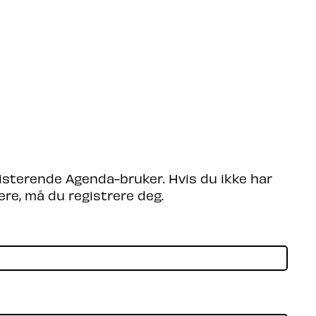
søkende
Partnere
Om Agenda
Logg Inn
isterende Agenda-bruker. Hvis du ikke har
ere, må du registrere deg.