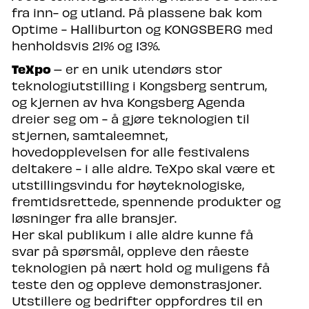
fra inn- og utland. På plassene bak kom
Optime - Halliburton og KONGSBERG med
henholdsvis 21% og 13%.
TeXpo
– er en unik utendørs stor
teknologiutstilling i Kongsberg sentrum,
og kjernen av hva Kongsberg Agenda
dreier seg om - å gjøre teknologien til
stjernen, samtaleemnet,
hovedopplevelsen for alle festivalens
deltakere - i alle aldre. TeXpo skal være et
utstillingsvindu for høyteknologiske,
fremtidsrettede, spennende produkter og
løsninger fra alle bransjer. ​
Her skal publikum i alle aldre kunne få
svar på spørsmål, oppleve den råeste
teknologien på nært hold og muligens få
teste den og oppleve demonstrasjoner. ​
Utstillere og bedrifter oppfordres til en