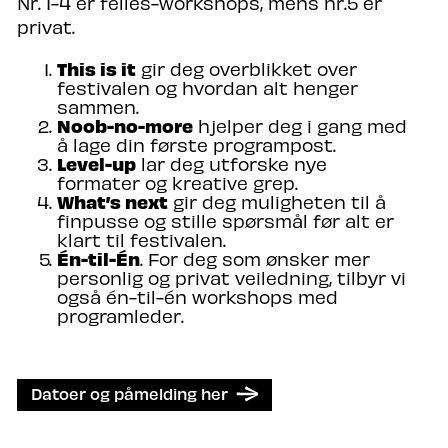
Nr. 1-4 er felles-workshops, mens nr.5 er
privat.
This is it
gir deg overblikket over
festivalen og hvordan alt henger
sammen.
Noob-no-more
hjelper deg i gang med
å lage din første programpost.
Level-up
lar deg utforske nye
formater og kreative grep.
What’s next
gir deg muligheten til å
finpusse og stille spørsmål før alt er
klart til festivalen.
Én-til-Én
. For deg som ønsker mer
personlig og privat veiledning, tilbyr vi
også én-til-én workshops med
programleder.
Datoer og påmelding her