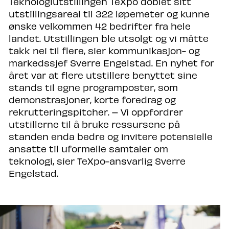
Teknologiutstillingen TeXpo doblet sitt
utstillingsareal til 322 løpemeter og kunne
ønske velkommen 42 bedrifter fra hele
landet. Utstillingen ble utsolgt og vi måtte
takk nei til flere, sier kommunikasjon- og
markedssjef Sverre Engelstad. En nyhet for
året var at flere utstillere benyttet sine
stands til egne programposter, som
demonstrasjoner, korte foredrag og
rekrutteringspitcher. – Vi oppfordrer
utstillerne til å bruke ressursene på
standen enda bedre og invitere potensielle
ansatte til uformelle samtaler om
teknologi, sier TeXpo-ansvarlig Sverre
Engelstad.