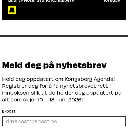
Quality Hotel Grand Kongsberg
Torsdag
Arrangør: Forsvarets forskningsinstitutt
«Alle» snakker om kvante. Hvordan kan
teknologien gi Forsvaret et forsprang på
fienden?
Les mer
Meld deg på nyhetsbrev
Hold deg oppdatert om Kongsberg Agenda!
Registrer deg for å få nyhetsbrevet rett i
innboksen slik at du holder deg oppdatert på
alt som skjer 10. – 13. juni 2026!
E-post