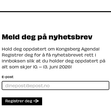
Hvordan datasenterindustrien skaper
verdier, arbeidsplasser og teknologisk
utvikling – og hvilken rolle norske
selskaper spiller i en global verdikjede.
Les mer
Meld deg på nyhetsbrev
Hold deg oppdatert om Kongsberg Agenda!
Registrer deg for å få nyhetsbrevet rett i
innboksen slik at du holder deg oppdatert på
alt som skjer 10. – 13. juni 2026!
E-post
Registrer deg