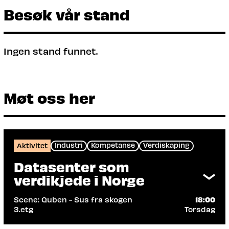
Besøk vår stand
Ingen stand funnet.
Møt oss her
Industri
Kompetanse
Verdiskaping
Aktivitet
Datasenter som
verdikjede i Norge
Scene: Quben - Sus fra skogen
18:00
3.etg
Torsdag
Arrangør: Gapit Nordics as, Norsk
Datasenter Industri, Skygard AS