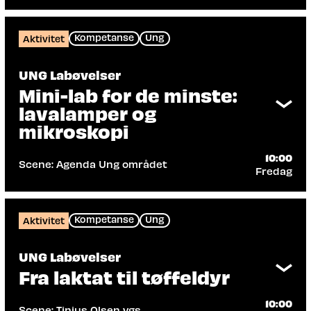
Arrangør: NITO - Norges Ingeniør- og
teknologorganisasjon
20 minutter quiz på Scenen på Agenda
Kompetanse
Ung
Aktivitet
Ung på onsdag
UNG Labøvelser
Les mer
Mini-lab for de minste:
lavalamper og
mikroskopi
10:00
Scene: Agenda Ung området
Fredag
Arrangør: NITO - Norges Ingeniør- og
teknologorganisasjon
En trygg og leken labopplevelse for
Kompetanse
Ung
Aktivitet
barnehage og barneskole. Barna lager
lavalamper og ser spennende ting i
UNG Labøvelser
mikroskop.
Fra laktat til tøffeldyr
Les mer
10:00
Scene: Tinius Olsen vgs