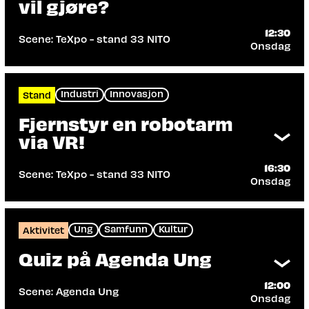
vil gjøre?
Les mer
12:30
Scene: TeXpo - stand 33 NITO
Onsdag
Arrangør: NITO - Norges Ingeniør- og
teknologorganisasjon
Dette stand-foredraget viser armproteser
Industri
Innovasjon
Stand
og forklarer hvordan de fungerer.
Fjernstyr en robotarm
Les mer
via VR!
16:30
Scene: TeXpo - stand 33 NITO
Onsdag
Arrangør: NITO - Norges Ingeniør- og
teknologorganisasjon
Har du drømt om å styre en robot via VR-
Ung
Samfunn
Kultur
Aktivitet
briller? Nå får du muligheten til å teste å
Quiz på Agenda Ung
styre en robotarm hos NITO
Les mer
12:00
Scene: Agenda Ung
Onsdag