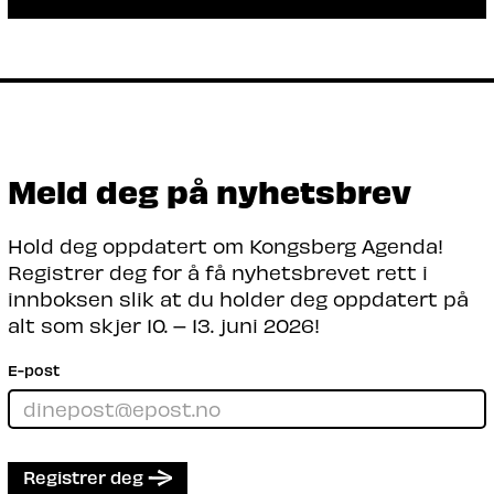
Arrangør: Silver Distillery
Silver Distillery forteller sin
oppstartshistorie og om hvordan
bærekraft, gjenbruk, AI og innovasjon er
del av vår bedrift.
Les mer
Meld deg på nyhetsbrev
Hold deg oppdatert om Kongsberg Agenda!
Registrer deg for å få nyhetsbrevet rett i
innboksen slik at du holder deg oppdatert på
alt som skjer 10. – 13. juni 2026!
E-post
Registrer deg