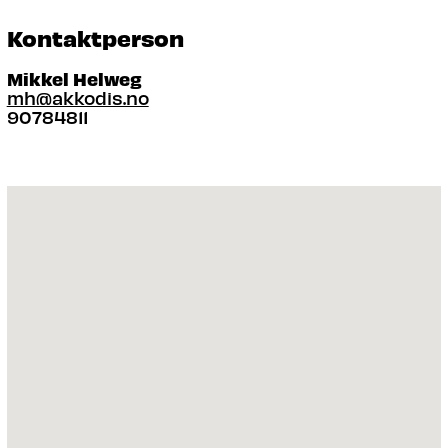
Kontaktperson
Mikkel Helweg
mh@akkodis.no
90784811