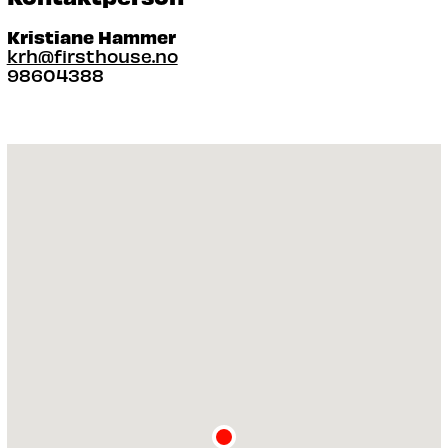
Kristiane Hammer
krh@firsthouse.no
98604388