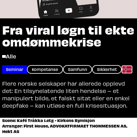
Fra viral løgn til ekte
omdømmekrise
Alle
Seminar
Kompetanse
Samfunn
Sikkerhet
Flere norske selskaper har allerede opplevd
det: En tilsynelatende liten hendelse – et
manipulert bilde, et falskt sitat eller en enkel
deepfake – kan utløse en full krisesituasjon.
Scene: Kafé Tråkka 1.etg - Kirkens Bymisjon
Arrangør: First House, ADVOKATFIRMAET THOMMESSEN AS,
Hekt AS