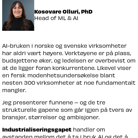
Kosovare Olluri, PhD
Head of ML & AI
AI-bruken i norske og svenske virksomheter
har aldri vært høyere. Verktøyene er på plass,
budsjettene øker, og ledelsen er overbevist om
at de ligger foran konkurrentene. Likevel viser
en fersk modenhetsundersøkelse blant
nesten 300 virksomheter at noe fundamentalt
mangler.
Jeg presenterer funnene – og de tre
strukturelle gapene som går igjen på tvers av
bransjer, størrelser og ambisjoner.
Industrialiseringsgapet
handler om
avstanden mellom det å ta i bruk AI og det å