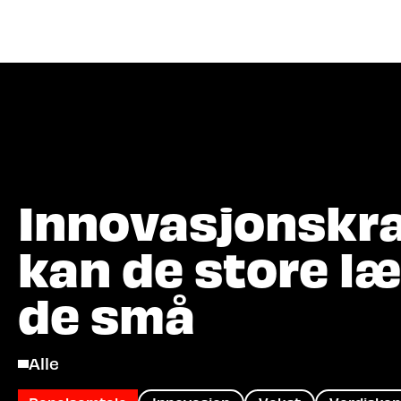
Hva let
Innovasjonskra
kan de store læ
de små
Alle