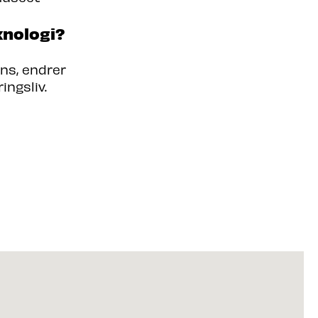
knologi?
ens, endrer
ingsliv.