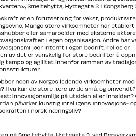
«Kvarten», Smeltehytta, Hyttegata 3 i Kongsberg
skraft er en forutsetning for vekst, produktivite
ngsevne. Mange store virksomheter har etablert
shubber eller samarbeider med eksterne aktører
ovasjonskraften i egen organisasjon. Andre har v
ovasjonsmiljøer internt i egen bedrift. Felles er
en av det er vanskelig for store bedrifter å oppn
lig tempo og agilitet innenfor rammen av tradisjo
onsstrukturer.
obber noen av Norges ledende virksomheter med
n? Hva kan de store lære av de små, og omvendt?
est: innovasjonsmiljø på utsiden eller innsiden? 
rdan påvirker kunstig intelligens innovasjons- o
ekraften i norsk næringsliv?
rten på Smeltehytta, Hyttegata 3, ved Bergverks