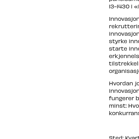
13-1430 i 
Innovasjon
rekrutteri
innovasjon
styrke inn
starte inn
erkjennels
tilstrekke
organisasj
Hvordan j
innovasjo
fungerer b
minst: Hvo
konkurrans
Sted: Kva