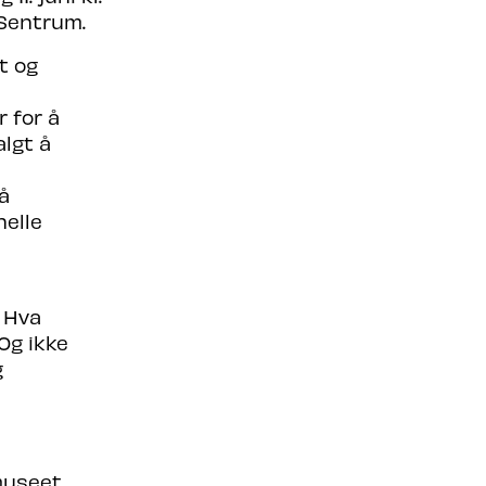
 Sentrum.
t og
 for å
algt å
å
nelle
 Hva
Og ikke
g
museet