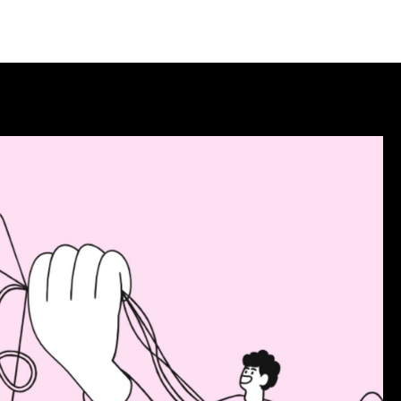
søkende
Partnere
Om Agenda
Logg Inn