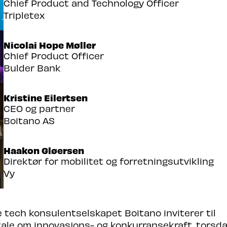
Chief Product and Technology Officer
Tripletex
Nicolai Hope Møller
Chief Product Officer
Bulder Bank
Kristine Eilertsen
CEO og partner
Boitano AS
Haakon Gløersen
Direktør for mobilitet og forretningsutvikling
Vy
 tech konsulentselskapet Boitano inviterer til
le om innovasjons- og konkurransekraft, torsdag 1