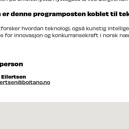
 er denne programposten koblet til te
forsker hvordan teknologi, også kunstig intellig
 for innovasjon og konkurransekraft i norsk nær
person
. Eilertsen
ilertsen@boitano.no