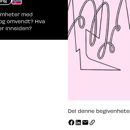
ing
somheter med
 og omvendt? Hva
er innsiden?
Del denne begivenhete