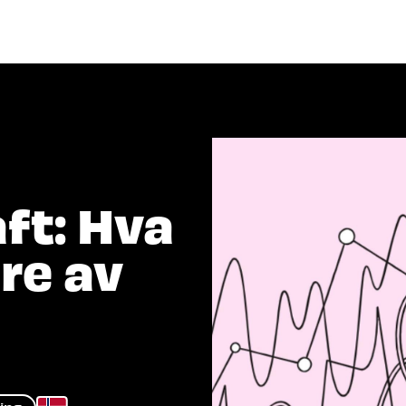
Program 2026
Arrangører
Be
er du etter?
ft: Hva
re av