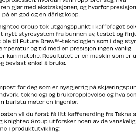
en gjør med ekstraksjonen, og hvorfor presisjon
n på en god og en dårlig kopp.
nightec Group tok utgangspunkt i kaffefaget se
t nytt styresystem fra bunnen av, testet og finju
et ble til Future Brew™-teknologien som i dag sty
temperatur og tid med en presisjon ingen vanlig
er kan matche. Resultatet er en maskin som er u
g bevisst enkel å bruke.
mpost for deg som er nysgjerrig på skjæringspu
dverk, teknologi og brukeropplevelse og hva so
en barista møter en ingeniør.
osten vil du først få litt kaffenerding fra Tekna 
og Knightec Group utforsker noen av de vanskeli
e i produktutvikling: