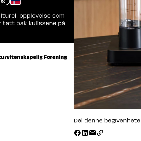
ng
ulturell opplevelse som
ir tatt bak kulissene på
aturvitenskapelig Forening
Del denne begivenhete