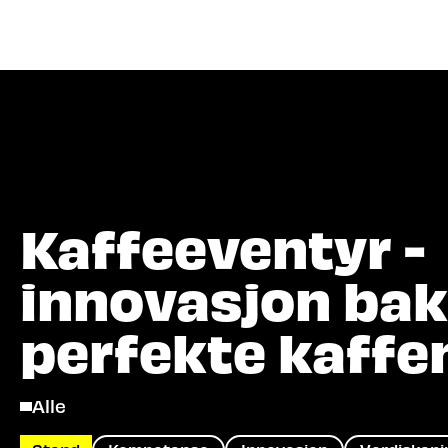
Hva let
Kaffeeventyr -
innovasjon bak
perfekte kaffe
Alle