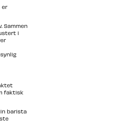
 er
lv. Sammen
stert i
rer
synlig
nktet
m faktisk
sin barista
gste