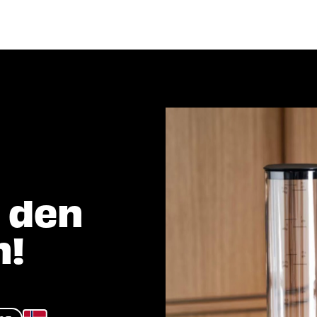
Program 2026
Arrangører
Be
er du etter?
 den
n!