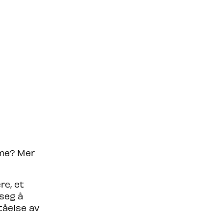
mme? Mer
re, et
 seg å
tåelse av