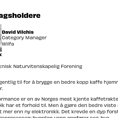
agsholdere
David Vilchis
Category Manager
Wilfa
k
knisk Naturvitenskapelig Forening
gentlig til for å brygge en bedre kopp kaffe hje
r.
ormance er en av Norges mest kjente kaffetrakte
lk har et forhold til. Men å gjøre den bedre viste
t mer enn ny elektronikk. Det krevde en dyp fors
geprosessen: hvordan vann oppfører seg, hva