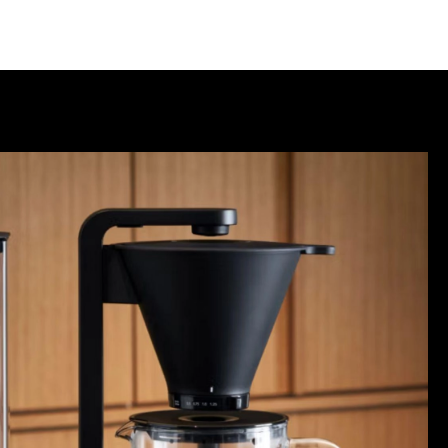
søkende
Partnere
Om Agenda
Logg Inn