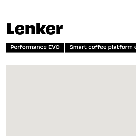
Lenker
Performance EVO
Smart coffee platform 