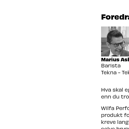
Foredr
Marius As
Barista
Tekna - Te
Hva skal e
enn du tro
Wilfa Perf
produkt fo
kreve lang
selve bryg