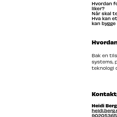
Hvordan fo
liker?
Når skal t
Hva kan e
kan bygge 
Hvordan
Bak en til
systems, p
teknologi 
Kontakt
Heidi Ber
heidi.ber
90205365