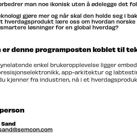
rbedrer man noe ikonisk uten å ødelegge det fol
eknologi gjøre mer og når skal den holde seg i b
tt hverdagsprodukt lære oss om hvordan norske
smartere løsninger for en global hverdag?
 er denne programposten koblet til te
synelatende enkel brukeropplevelse ligger embe
resisjonselektronikk, app-arkitektur og labtest
du kjenner fra industrien, nå i et hverdagsproduk
person
g Sand
g.sand@semcon.com