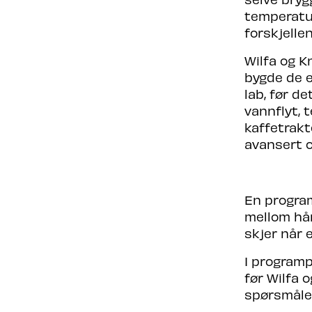
temperatur
forskjelle
Wilfa og K
bygde de e
lab, før d
vannflyt, 
kaffetrakt
avansert o
En progra
mellom hån
skjer når 
I programp
før Wilfa 
spørsmålen