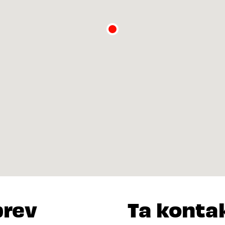
brev
Ta konta