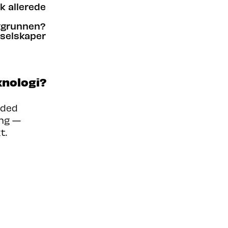
k allerede
akgrunnen?
 selskaper
knologi?
dded
ing —
t.