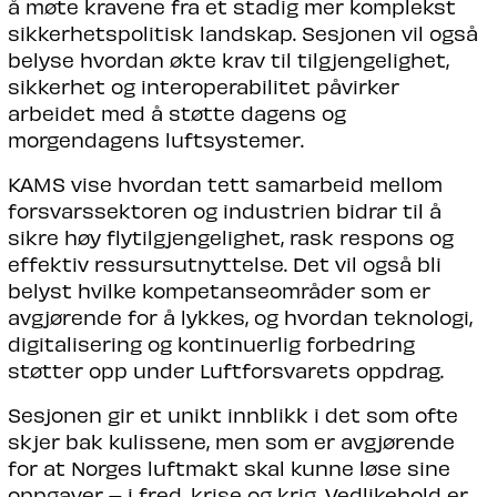
å møte kravene fra et stadig mer komplekst
sikkerhetspolitisk landskap. Sesjonen vil også
belyse hvordan økte krav til tilgjengelighet,
sikkerhet og interoperabilitet påvirker
arbeidet med å støtte dagens og
morgendagens luftsystemer.
KAMS vise hvordan tett samarbeid mellom
forsvarssektoren og industrien bidrar til å
sikre høy flytilgjengelighet, rask respons og
effektiv ressursutnyttelse. Det vil også bli
belyst hvilke kompetanseområder som er
avgjørende for å lykkes, og hvordan teknologi,
digitalisering og kontinuerlig forbedring
støtter opp under Luftforsvarets oppdrag.
Sesjonen gir et unikt innblikk i det som ofte
skjer bak kulissene, men som er avgjørende
for at Norges luftmakt skal kunne løse sine
oppgaver – i fred, krise og krig. Vedlikehold er