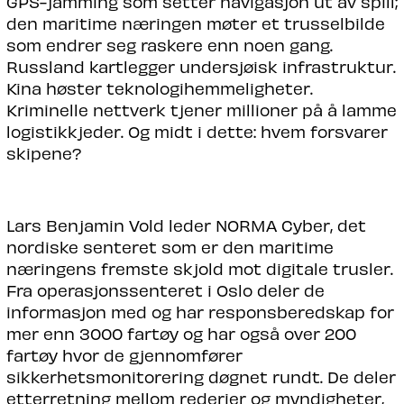
GPS-jamming som setter navigasjon ut av spill;
den maritime næringen møter et trusselbilde
som endrer seg raskere enn noen gang.
Russland kartlegger undersjøisk infrastruktur.
Kina høster teknologihemmeligheter.
Kriminelle nettverk tjener millioner på å lamme
logistikkjeder. Og midt i dette: hvem forsvarer
skipene?
Lars Benjamin Vold leder NORMA Cyber, det
nordiske senteret som er den maritime
næringens fremste skjold mot digitale trusler.
Fra operasjonssenteret i Oslo deler de
informasjon med og har responsberedskap for
mer enn 3000 fartøy og har også over 200
fartøy hvor de gjennomfører
sikkerhetsmonitorering døgnet rundt. De deler
etterretning mellom rederier og myndigheter,