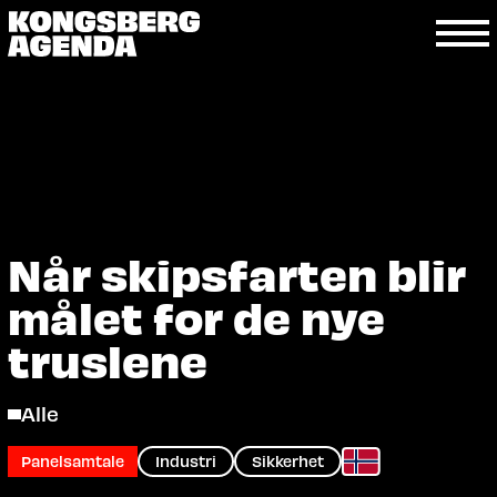
Når skipsfarten blir
målet for de nye
truslene
Alle
Panelsamtale
Industri
Sikkerhet