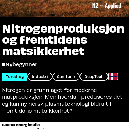
Nitrogenproduksjon
og fremtidens
matsikkerhet
Nybegynner
Foredrag
Industri
Samfunn
DeepTech
Nitrogen er grunnlaget for moderne
matproduksjon. Men hvordan produseres det,
og kan ny norsk plasmateknologi bidra til
fremtidens matsikkerhet?
Scene: Energimølla