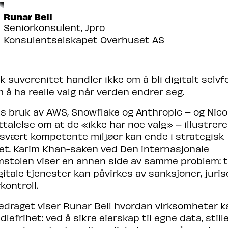
Runar Bell
Seniorkonsulent, Jpro
Konsulentselskapet Overhuset AS
k suverenitet handler ikke om å bli digitalt selvf
 å ha reelle valg når verden endrer seg.
s bruk av AWS, Snowflake og Anthropic – og Nico
talelse om at de «ikke har noe valg» – illustrere
 svært kompetente miljøer kan ende i strategisk
et. Karim Khan-saken ved Den internasjonale
stolen viser en annen side av samme problem: ti
igitale tjenester kan påvirkes av sanksjoner, juris
kontroll.
redraget viser Runar Bell hvordan virksomheter 
dlefrihet: ved å sikre eierskap til egne data, stil