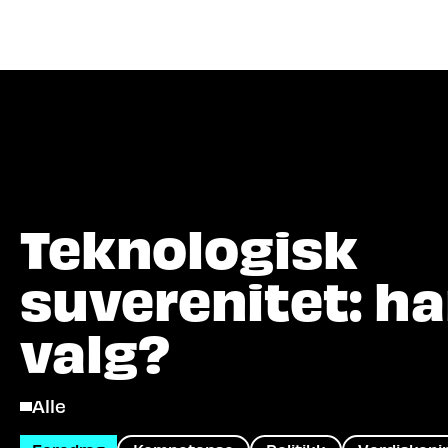
Hva let
Teknologisk
suverenitet: ha
valg?
Alle