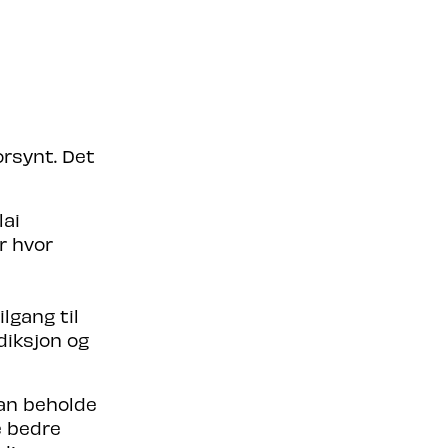
orsynt. Det
lai
r hvor
lgang til
diksjon og
kan beholde
le bedre