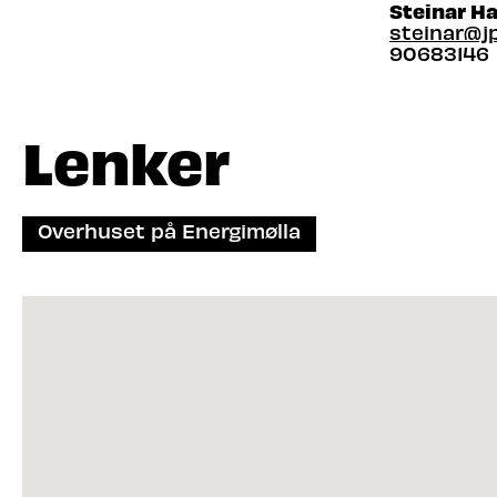
Steinar H
steinar@j
90683146
Lenker
Overhuset på Energimølla