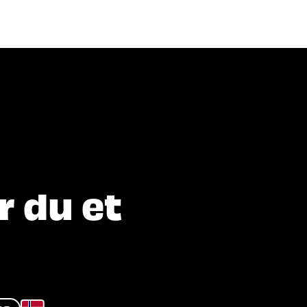
Program 2026
Arrangører
Be
er du etter?
r du et