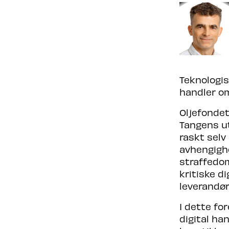
Teknologis
handler om
Oljefondet
Tangens ut
raskt selv
avhengigh
straffedom
kritiske d
leverandør
I dette fo
digital han