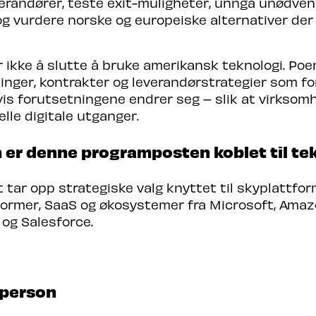
everandører, teste exit-muligheter, unngå unødven
og vurdere norske og europeiske alternativer der
 ikke å slutte å bruke amerikansk teknologi. Poe
inger, kontrakter og leverandørstrategier som fo
vis forutsetningene endrer seg – slik at virksom
elle digitale utganger.
 er denne programposten koblet til te
 tar opp strategiske valg knyttet til skyplattfor
ormer, SaaS og økosystemer fra Microsoft, Amazo
og Salesforce.
person