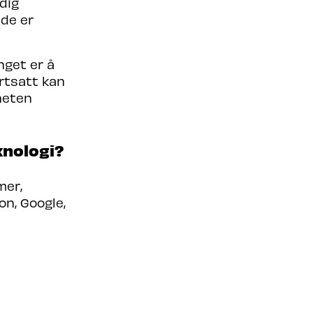
dig
 de er
nget er å
rtsatt kan
heten
knologi?
mer,
n, Google,