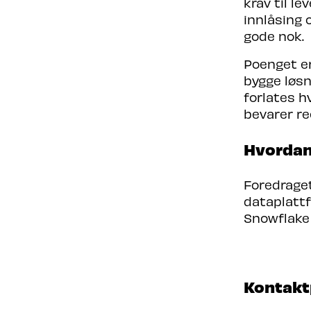
krav til l
innlåsing 
gode nok.
Poenget er
bygge løsn
forlates h
bevarer re
Hvordan
Foredraget
dataplattf
Snowflake 
Kontakt