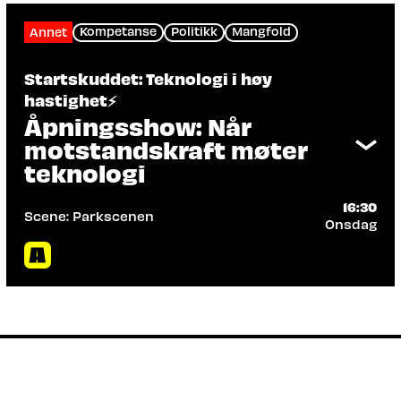
Kompetanse
Politikk
Mangfold
Annet
Startskuddet: Teknologi i høy
hastighet⚡️
Åpningsshow: Når
motstandskraft møter
teknologi
16:30
Scene: Parkscenen
Onsdag
Arrangør: Kongsberg Agenda
Vi åpner årets teknologifestival med kraft,
presisjon og høyt tempo – der
motstandskraft møter teknologi i praksis.
Eirik Kristoffersen
Forsvarssjef
står for
selve åpningsinnlegget, etterfulgt av et