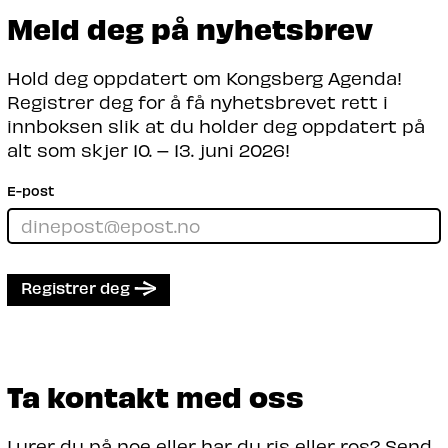
vektig næringslivspanel🔥
Meld deg på nyhetsbrev
Les mer
Hold deg oppdatert om Kongsberg Agenda!
Registrer deg for å få nyhetsbrevet rett i
innboksen slik at du holder deg oppdatert på
alt som skjer 10. – 13. juni 2026!
E-post
Registrer deg
Ta kontakt med oss
Lurer du på noe eller har du ris eller ros? Send