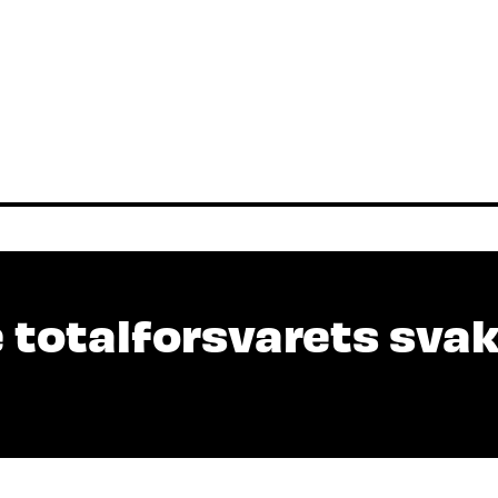
 totalforsvarets sva
ersecurity Cluster, VRINN Immersive Cluster, NC
Utvikling, Gjøvikregionen Utvikling, Lillehamme
rker også i kriser og krig. Da må næringsliv, of