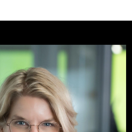
søkende
Partnere
Om Agenda
Logg Inn