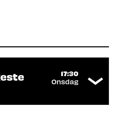
17:30
keste
Onsdag
E Heidner Biocluster, NCE Manufacturing,
r-regionen, Innlandet fylkeskommune
fentlig sektor og kunnskapsmiljøer kobles