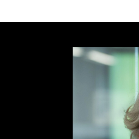
Program 2026
Arrangører
Be
er du etter?