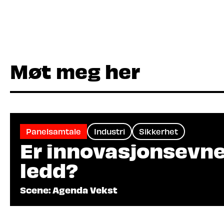
Møt meg her
Panelsamtale
Industri
Sikkerhet
Er innovasjonsevne
ledd?
Scene: Agenda Vekst
Arrangør: Digital Innlandet, Norwegian Cyb
Klosser Innovasjon, Skåppå, Hamarregionen 
God beredskap krever robuste samfunn som vi