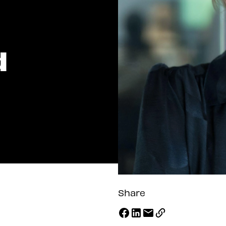
d
Share