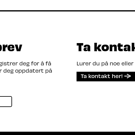
jonsevne som fellesnevner.
brev
Ta konta
strer deg for å få
Lurer du på noe eller
er deg oppdatert på
Ta kontakt her!