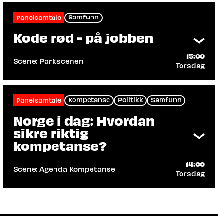
Samfunn
Panelsamtale
Kode rød - på jobben
15:00
Scene: Parkscenen
Torsdag
Arrangør: Fagskolen Viken, KONGSBERG
Dersom alarmen går – Har du tenkt over
hva forventes av deg på arbeidsplassen?
Kompetanse
Politikk
Samfunn
Panelsamtale
Norge i dag: Hvordan
Les mer
sikre riktig
kompetanse?
14:00
Scene: Agenda Kompetanse
Torsdag
Arrangør: Forbundet Styrke
Året har begynt dramatisk.
Totalberedskap er i fokus. Vi stiller
spørsmål om kompetanse i en