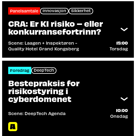
Innovasjon
Sikkerhet
Panelsamtale
CRA: Er KI risiko – eller
konkurransefortrinn?
Scene: Laagen + Inspektøren -
15:00
Quality Hotel Grand Kongsberg
Torsdag
Arrangør: Tieto, TEK Norge
Da GDPR kom, reagerte mange
virksomheter for sent. Nå står vi overfor
DeepTech
Foredrag
Cyber Resilience Act (CRA) – i en tid der
Bestepraksis for
kunstig intelligens både øker
risikostyring i
verdiskapingen og eksponerer nye typer
cyberdomenet
risiko.
Les mer
10:00
Scene: DeepTech Agenda
Onsdag
Arrangør: Kiwa AS, Telenor Cyberdefence