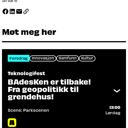
Møt meg her
Innovasjon
Samfunn
Kultur
Foredrag
Teknologifest
BAdesKen er tilbake!
Fra geopolitikk til
grendehus!
13:00
Scene: Parkscenen
Lørdag