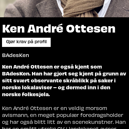
Ken André Ottesen
Gjør krav på profil
BAdesKen
Ken André Ottesen er også kjent som
BAdesKen. Han har gjort seg kjent på grunn av
sitt svært observante skråblikk på saker i
norske lokalaviser – og dermed inn i den
norske folkesjela.
Ken André Ottesen er en veldig morsom
avismann, en meget populær foredragsholder
og har også blitt litt av en scenekunstner. Han
har en smått utrolig CV i landskapet aviser,