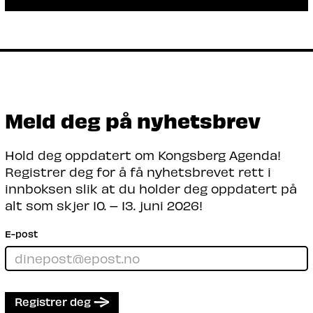
Arrangør: Kongsberg Agenda
BAdesKen er tilbake på Kongsberg Agenda
– med skråblikk på samtiden, teknologi,
politikk og regionen vår. Når verden endrer
seg raskt, trenger vi både alvor, satire og
nye perspektiver.
Meld deg på nyhetsbrev
Les mer
Hold deg oppdatert om Kongsberg Agenda!
Registrer deg for å få nyhetsbrevet rett i
innboksen slik at du holder deg oppdatert på
alt som skjer 10. – 13. juni 2026!
E-post
Registrer deg