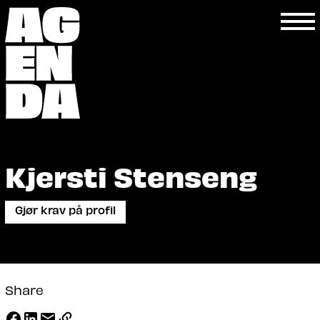
Kjersti Stenseng
Gjør krav på profil
Share