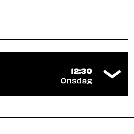
12:30
Onsdag
dsliv?