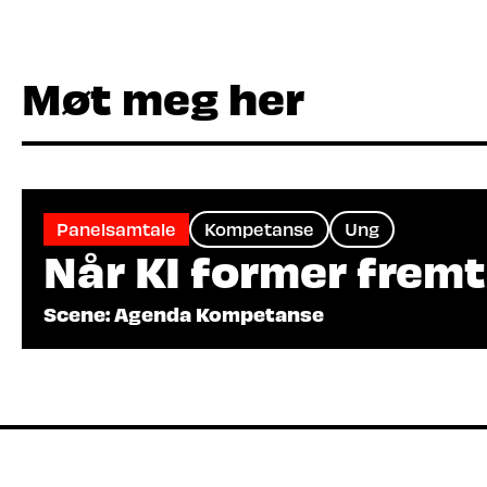
Møt meg her
Panelsamtale
Kompetanse
Ung
Når KI former frem
Scene: Agenda Kompetanse
Arrangør: Tieto, Unicef Norge
Når barna allerede bruker KI: Hvordan forme
Les mer