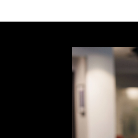
Program 2026
Arrangører
Be
er du etter?