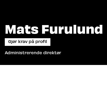
Mats Furulund
Gjør krav på profil
Administrerende direktør