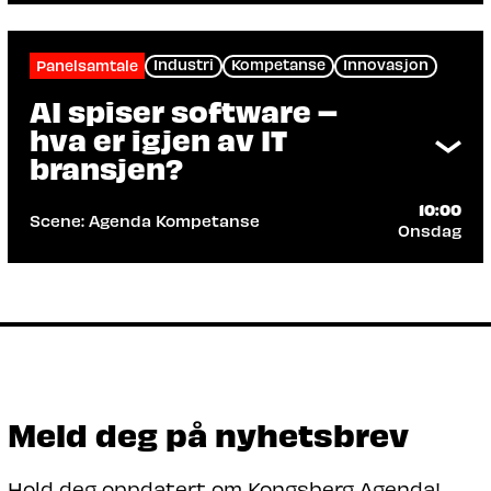
Industri
Kompetanse
Innovasjon
Panelsamtale
AI spiser software –
hva er igjen av IT
bransjen?
10:00
Scene: Agenda Kompetanse
Onsdag
Arrangør: Tieto
Når KI overtar utvikling og drift: Hvordan
transformeres hele verdikjeden?
Les mer
Meld deg på nyhetsbrev
Hold deg oppdatert om Kongsberg Agenda!