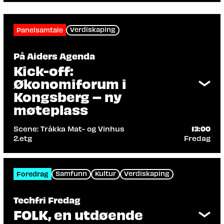
Verdiskaping
Panelsamtale
På Aiders Agenda
Kick-off:
Økonomiforum i
Kongsberg – ny
møteplass
Scene: Tråkka Mat- og Vinhus
13:00
2.etg
Fredag
Arrangør: Aider AS, Kongsberg
Næringsforum SA
Vi markerer etableringen av en ny
Samfunn
Kultur
Verdiskaping
Foredrag
møteplass for økonomer og næringsliv –
med faglig påfyll, nettverk og enkel
Techfri Fredag
servering. Bli med på kick-off og vær med
FOLK, en utdøende
fra start når vi samler de som former,