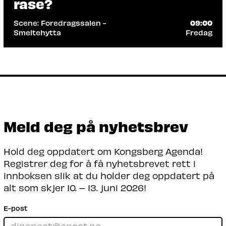
rase?
driver og
Scene: Foredragssalen -
09:00
Les mer
Smeltehytta
Fredag
Arrangør: Akari AS, BRAVE AS, DNB Bank
ASA, Søstrene Storaas
Logg av for å koble på! Techfri 2026 på
Smeltehytta setter mennesket i fokus.
Møt blant annet Henriette Steenstrup til
en ærlig prat om folk, magefølelse og ekte
relasjoner.
Meld deg på nyhetsbrev
Les mer
Hold deg oppdatert om Kongsberg Agenda!
Registrer deg for å få nyhetsbrevet rett i
innboksen slik at du holder deg oppdatert på
alt som skjer 10. – 13. juni 2026!
E-post