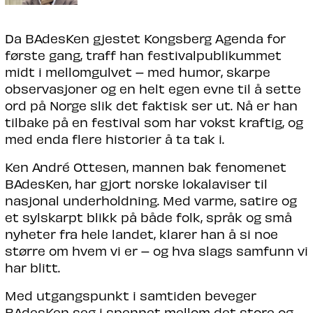
Da BAdesKen gjestet Kongsberg Agenda for
første gang, traff han festivalpublikummet
midt i mellomgulvet – med humor, skarpe
observasjoner og en helt egen evne til å sette
ord på Norge slik det faktisk ser ut. Nå er han
tilbake på en festival som har vokst kraftig, og
med enda flere historier å ta tak i.
Ken André Ottesen, mannen bak fenomenet
BAdesKen, har gjort norske lokalaviser til
nasjonal underholdning. Med varme, satire og
et sylskarpt blikk på både folk, språk og små
nyheter fra hele landet, klarer han å si noe
større om hvem vi er – og hva slags samfunn vi
har blitt.
Med utgangspunkt i samtiden beveger
BAdesKen seg i spennet mellom det store og