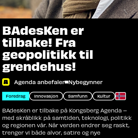
BAdesKen er
tilbake! Fra
geopolitikk til
grendehus!
Agenda anbefaler
Nybegynner
Foredrag
Innovasjon
Samfunn
Kultur
BAdesKen er tilbake på Kongsberg Agenda –
med skråblikk på samtiden, teknologi, politikk
og regionen vår. Når verden endrer seg raskt,
trenger vi både alvor, satire og nye