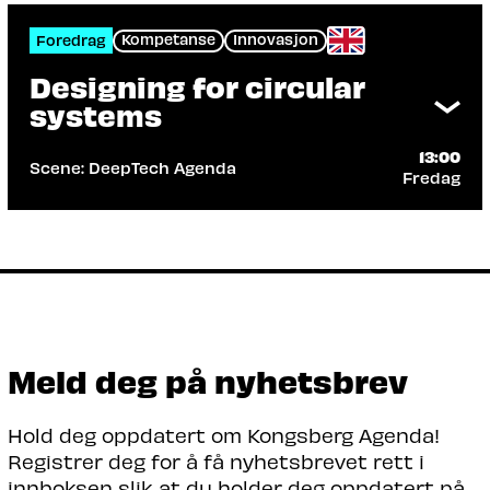
Kompetanse
Innovasjon
Foredrag
Designing for circular
systems
13:00
Scene: DeepTech Agenda
Fredag
Arrangør: Sopra Steria, TOMRA
Building on a strong engineering heritage,
TOMRA Collection has recently taken a
more design-driven approach.
Les mer
Meld deg på nyhetsbrev
Hold deg oppdatert om Kongsberg Agenda!
Registrer deg for å få nyhetsbrevet rett i
innboksen slik at du holder deg oppdatert på