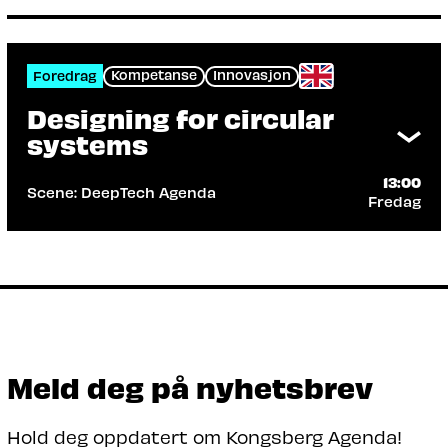
Kompetanse
Innovasjon
Foredrag
Designing for circular
systems
13:00
Scene: DeepTech Agenda
Fredag
Arrangør: Sopra Steria, TOMRA
Building on a strong engineering heritage,
TOMRA Collection has recently taken a
more design-driven approach.
Les mer
Meld deg på nyhetsbrev
Hold deg oppdatert om Kongsberg Agenda!