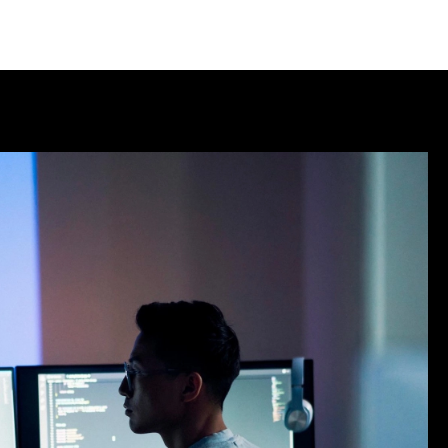
søkende
Partnere
Om Agenda
Logg Inn