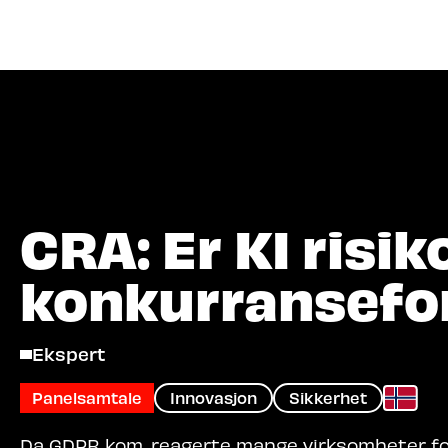
Hva let
CRA: Er KI risiko
konkurransefo
Ekspert
Panelsamtale
Innovasjon
Sikkerhet
Da GDPR kom, reagerte mange virksomheter for