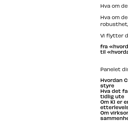
Hva om de
Hva om de 
robusthet,
Vi flytter 
fra «hvor
til «hvord
Panelet di
Hvordan CR
styre
Hva det fa
tidlig ute
Om KI er e
etterlevel
Om virksom
sammenhe