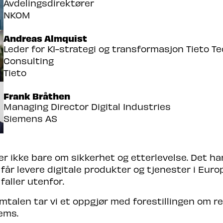
Avdelingsdirektører
NKOM
Andreas Almquist
Leder for KI-strategi og transformasjon Tieto T
Consulting
Tieto
Frank Bråthen
Managing Director Digital Industries
Siemens AS
r ikke bare om sikkerhet og etterlevelse. Det h
år levere digitale produkter og tjenester i Euro
aller utenfor.
mtalen tar vi et oppgjør med forestillingen om r
ems.