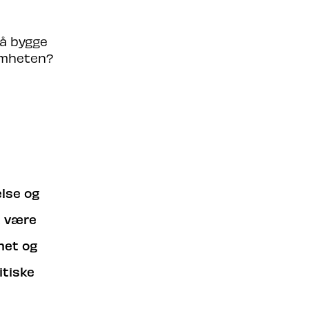
 å bygge
somheten?
else og
å være
rhet og
itiske