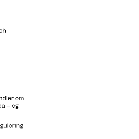
ech
andler om
pa – og
egulering