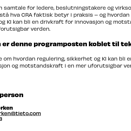
n samtale for ledere, beslutningstakere og virk
rstå hva CRA faktisk betyr i praksis – og hvordan 
og KI kan bli en drivkraft for innovasjon og mots
forutsigbar verden.
 er denne programposten koblet til te
 om hvordan regulering, sikkerhet og KI kan bli e
sjon og motstandskraft i en mer uforutsigbar ve
person
orken
rken@tieto.com
8