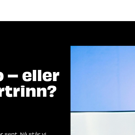
Program 2026
Arrangører
Be
er du etter?
 – eller
rtrinn?
 sent. Nå står vi