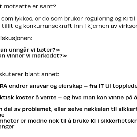
t motsatte er sant?
som lykkes, er de som bruker regulering og KI til
 tillit og konkurransekraft inn i kjernen av virk
diskusjonen:
dan unngår vi bøter?»
an vinner vi markedet?»
skuterer blant annet:
A endrer ansvar og eierskap – fra IT til toppled
ktisk koster å vente – og hva man kan vinne på 
n del av problemet, eller selve nøkkelen til sikke
se
heter er modne nok til å bruke KI i sikkerhetskr
nger