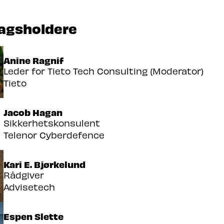
agsholdere
Anine Ragnif
Leder for Tieto Tech Consulting (Moderator)
Tieto
Jacob Hagan
Sikkerhetskonsulent
Telenor Cyberdefence
Kari E. Bjørkelund
Rådgiver
Advisetech
Espen Slette