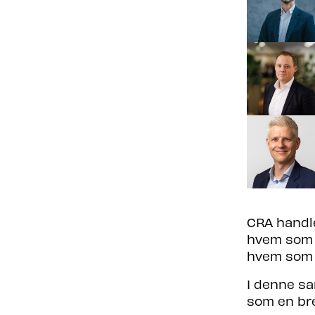
CRA handle
hvem som f
hvem som f
I denne sa
som en br