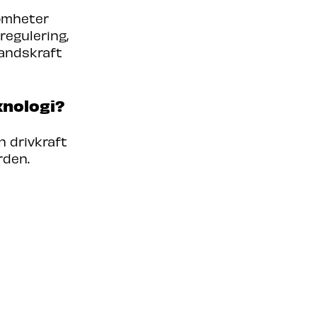
somheter
regulering,
tandskraft
knologi?
n drivkraft
rden.