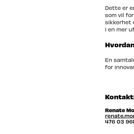
Dette er e
som vil fo
sikkerhet 
i en mer u
Hvordan
En samtale
for innova
Kontakt
Renate M
renate.mo
476 03 96